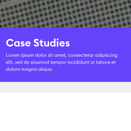
Case Studies
Lorem ipsum dolor sit amet, consectetur adipiscing
elit, sed do eiusmod tempor incididunt ut labore et
dolore magna aliqua.
CASE STUDIES
Lernen Sie unsere Projekte
im Detail kennen